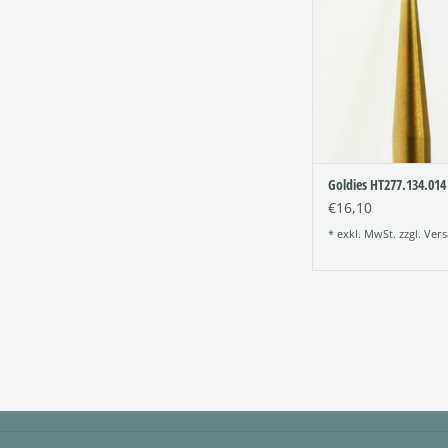
Figur: 277
Verzahnung: 
Größe: 014
ZUM WARENKORB HI
Goldies HT277.134.014
€16,10
* exkl. MwSt. zzgl.
Vers