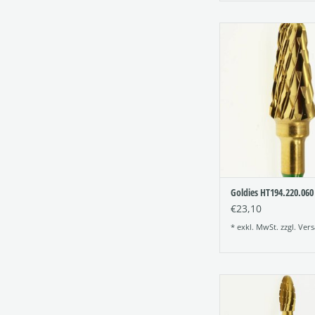
Titannitrid beschi
Hartmetallfräser (Go
TiN-Fräser
Figur: 194
Verzahnung: 
Größe: 060
ZUM WARENKORB HI
Goldies HT194.220.060
€23,10
* exkl. MwSt. zzgl.
Vers
Titannitrid beschi
Hartmetallfräser (Go
TiN-Fräser