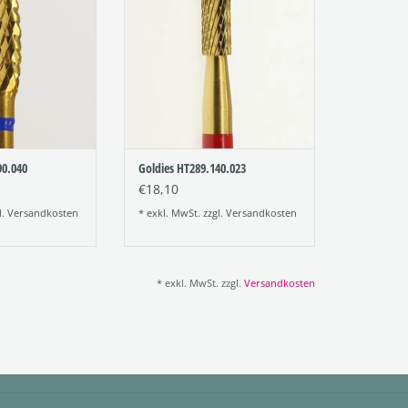
r: 277
Figur: 289
ung: 190
Verzahnung: 140
e: 040
Größe: 023
RB HINZUFÜGEN
ZUM WARENKORB HINZUFÜGEN
90.040
Goldies HT289.140.023
€18,10
l.
Versandkosten
* exkl. MwSt. zzgl.
Versandkosten
* exkl. MwSt. zzgl.
Versandkosten