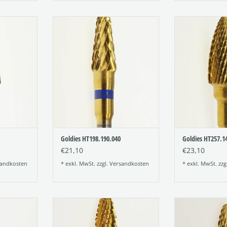
chteter
Titannitrid beschichteter
Titannitrid 
ldies oder
Hartmetallfräser (Goldies oder
Hartmetallfräs
)
TiN-Fräser)
TiN-F
Figur: 198
Figu
220
Verzahnung: 190
Verzahn
Größe: 040
Größ
NZUFÜGEN
ZUM WARENKORB HINZUFÜGEN
ZUM WARENKO
Goldies HT198.190.040
Goldies HT257.1
€21,10
€23,10
andkosten
* exkl. MwSt. zzgl.
Versandkosten
* exkl. MwSt. zzg
chteter
Titannitrid beschichteter
Titannitrid 
ldies oder
Hartmetallfräser (Goldies oder
Hartmetallfräs
)
TiN-Fräser)
TiN-F