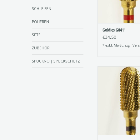
SCHLEIFEN
POLIEREN
Goldies G8411
SETS
€34,50
* exkl. MwSt. zzgl.
Vers
ZUBEHÖR
SPUCKNO | SPUCKSCHUTZ
Titannitrid beschi
Hartmetallfräser (Go
TiN-Fräser
Figur: 144
Verzahnung: 
Größe: 060
ZUM WARENKORB HI