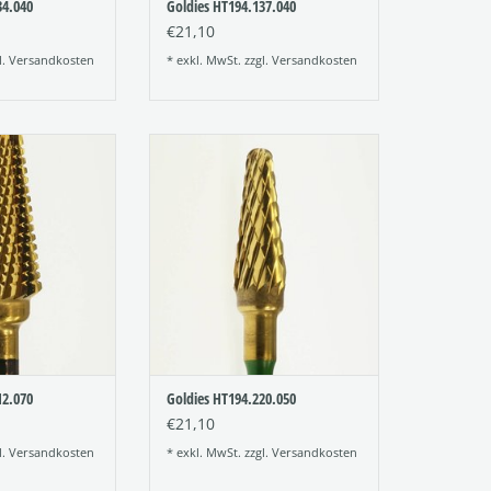
34.040
Goldies HT194.137.040
€21,10
l.
Versandkosten
* exkl. MwSt. zzgl.
Versandkosten
beschichteter
Titannitrid beschichteter
er (Goldies oder
Hartmetallfräser (Goldies oder
räser)
TiN-Fräser)
r: 194
Figur: 194
ung: 212
Verzahnung: 220
e: 070
Größe: 050
RB HINZUFÜGEN
ZUM WARENKORB HINZUFÜGEN
12.070
Goldies HT194.220.050
€21,10
l.
Versandkosten
* exkl. MwSt. zzgl.
Versandkosten