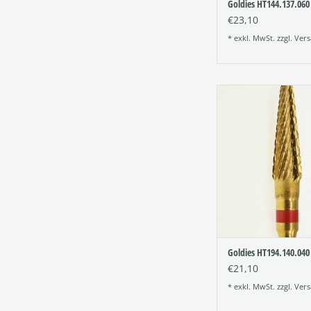
Goldies HT144.137.060
€23,10
* exkl. MwSt. zzgl.
Vers
Titannitrid beschi
Hartmetallfräser (Go
TiN-Fräser
Figur: 194
Verzahnung: 
Größe: 040
ZUM WARENKORB HI
Goldies HT194.140.040
€21,10
* exkl. MwSt. zzgl.
Vers