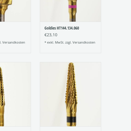
Goldies HT144.134.060
€23,10
l.
Versandkosten
* exkl. MwSt. zzgl.
Versandkosten
beschichteter
Titannitrid beschichteter
er (Goldies oder
Hartmetallfräser (Goldies oder
räser)
TiN-Fräser)
r: 194
Figur: 194
ung: 134
Verzahnung: 137
e: 040
Größe: 040
RB HINZUFÜGEN
ZUM WARENKORB HINZUFÜGEN