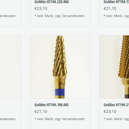
Goldies HT144.220.060
Goldies HT194.1
€23,10
€21,10
andkosten
* exkl. MwSt. zzgl.
Versandkosten
* exkl. MwSt. zzg
chteter
Titannitrid beschichteter
Titannitrid 
ldies oder
Hartmetallfräser (Goldies oder
Hartmetallfräs
)
TiN-Fräser)
TiN-F
Figur: 194
Figu
140
Verzahnung: 190
Verzahn
Größe: 045
Größ
NZUFÜGEN
ZUM WARENKORB HINZUFÜGEN
ZUM WARENKO
Goldies HT194.190.045
Goldies HT194.2
€21,10
€23,10
andkosten
* exkl. MwSt. zzgl.
Versandkosten
* exkl. MwSt. zzg