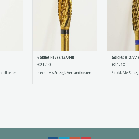
Figur: 277
Figu
134
Verzahnung: 137
Verzahn
Größe: 040
Größ
NZUFÜGEN
ZUM WARENKORB HINZUFÜGEN
ZUM WARENKO
Goldies HT277.137.040
Goldies HT277.1
€21,10
€21,10
andkosten
* exkl. MwSt. zzgl.
Versandkosten
* exkl. MwSt. zzg