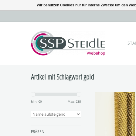
Wir benutzen Cookies nur für interne Zwecke um den Web
STA
Artikel mit Schlagwort gold
Titannitrid beschi
Hartmetallfräser (Go
Min: €
0
Max: €
35
TiN-Fräser
Figur: G841
Verzahnung: f
ZUM WARENKORB HI
FRÄSEN