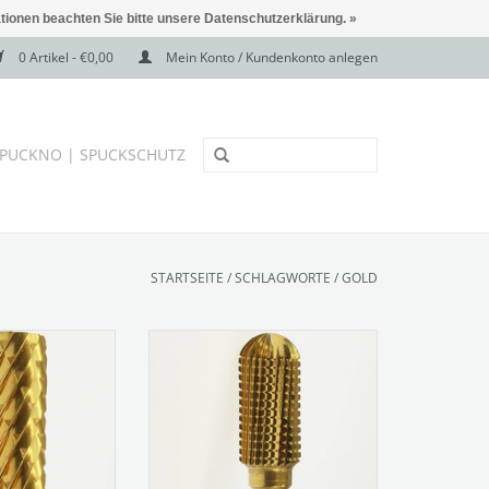
ationen beachten Sie bitte unsere Datenschutzerklärung. »
0 Artikel - €0,00
Mein Konto / Kundenkonto anlegen
PUCKNO | SPUCKSCHUTZ
STARTSEITE
/
SCHLAGWORTE
/
GOLD
beschichteter
Titannitrid beschichteter
er (Goldies oder
Hartmetallfräser (Goldies oder
räser)
TiN-Fräser)
: G8413
Figur: 144
ung: grob
Verzahnung: 134
Größe: 060
RB HINZUFÜGEN
ZUM WARENKORB HINZUFÜGEN