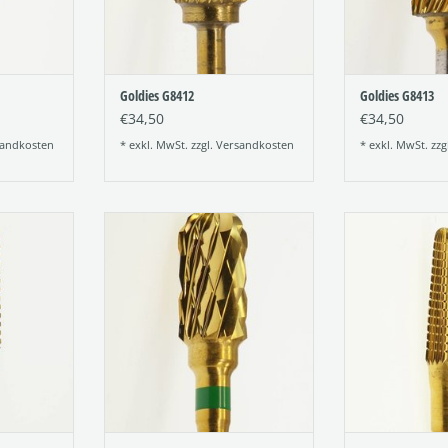
Goldies G8412
Goldies G8413
€34,50
€34,50
andkosten
* exkl. MwSt. zzgl.
Versandkosten
* exkl. MwSt. zzg
chteter
Titannitrid beschichteter
Titannitrid 
ldies oder
Hartmetallfräser (Goldies oder
Hartmetallfräs
)
TiN-Fräser)
TiN-F
Figur:144
Figu
137
Verzahnung: 220
Verzahn
Größe: 060
Größ
NZUFÜGEN
ZUM WARENKORB HINZUFÜGEN
ZUM WARENKO