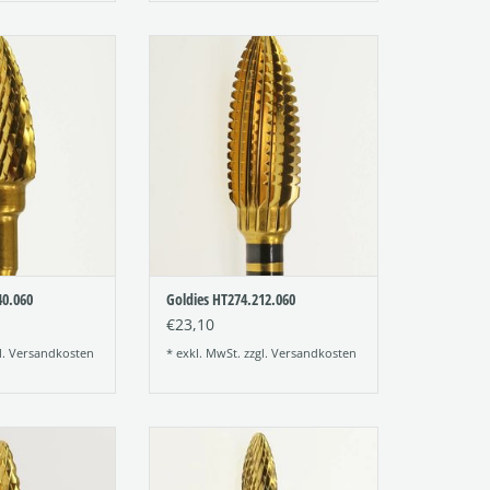
beschichteter
Titannitrid beschichteter
er (Goldies oder
Hartmetallfräser (Goldies oder
räser)
TiN-Fräser)
r: 257
Figur: 274
ung: 140
Verzahnung: 212
e: 060
Größe: 060
RB HINZUFÜGEN
ZUM WARENKORB HINZUFÜGEN
40.060
Goldies HT274.212.060
€23,10
l.
Versandkosten
* exkl. MwSt. zzgl.
Versandkosten
beschichteter
Titannitrid beschichteter
er (Goldies oder
Hartmetallfräser (Goldies oder
räser)
TiN-Fräser)