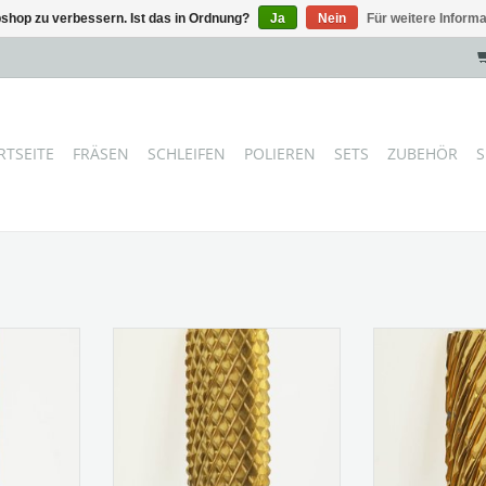
shop zu verbessern. Ist das in Ordnung?
Ja
Nein
Für weitere Inform
RTSEITE
FRÄSEN
SCHLEIFEN
POLIEREN
SETS
ZUBEHÖR
S
chteter
Titannitrid beschichteter
Titannitrid 
ldies oder
Hartmetallfräser (Goldies oder
Hartmetallfräs
)
TiN-Fräser)
TiN-F
1
Figur: G8412
Figur
ein
Verzahnung: mittel
Verzahn
NZUFÜGEN
ZUM WARENKORB HINZUFÜGEN
ZUM WARENKO