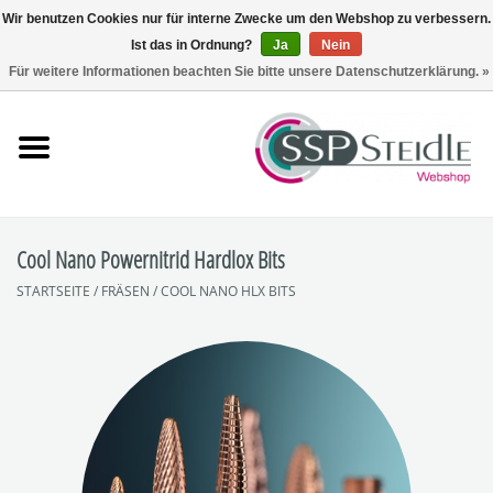
Wir benutzen Cookies nur für interne Zwecke um den Webshop zu verbessern.
Ist das in Ordnung?
Ja
Nein
0 Artikel - €0,00
Für weitere Informationen beachten Sie bitte unsere Datenschutzerklärung. »
Startseite
Fräsen
Schleifen
Cool Nano Powernitrid Hardlox Bits
STARTSEITE
/
FRÄSEN
/
COOL NANO HLX BITS
Polieren
Sets
Zubehör
SpuckNo | Spuckschutz