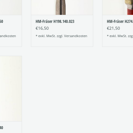
50
HM-Fräser H198.140.023
HM-Fräser H274
€16,50
€21,50
andkosten
* exkl. MwSt. zzgl.
Versandkosten
* exkl. MwSt. zzg
er mit
ung
140
NZUFÜGEN
40