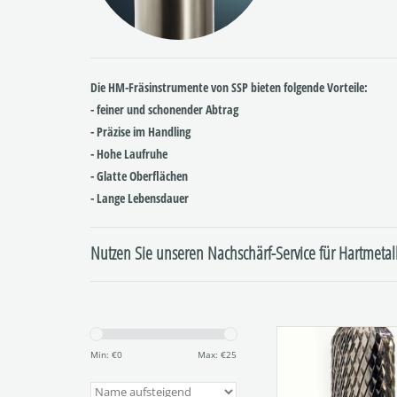
Die HM-Fräsinstrumente von SSP bieten folgende Vorteile:
- feiner und schonender Abtrag
- Präzise im Handling
- Hohe Laufruhe
- Glatte Oberflächen
- Lange Lebensdauer
Nutzen Sie unseren Nachschärf-Service für Hartmetal
Hartmetall-Fräs
Kreuzverzahn
Min: €
0
Max: €
25
Figur:144
Verzahnung: 