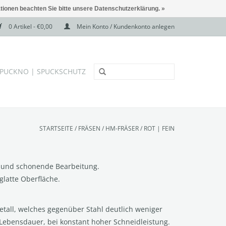
ationen beachten Sie bitte unsere Datenschutzerklärung. »
0 Artikel - €0,00
Mein Konto / Kundenkonto anlegen
PUCKNO | SPUCKSCHUTZ
STARTSEITE
/
FRÄSEN
/
HM-FRÄSER
/
ROT | FEIN
e und schonende Bearbeitung.
glatte Oberfläche.
tall, welches gegenüber Stahl deutlich weniger
 Lebensdauer, bei konstant hoher Schneidleistung.