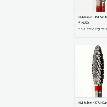
HM-Fräser H194.140.0
€19,50
* exkl. MwSt. zzgl.
Vers
Hartmetall-Fräs
Kreuzverzahn
Figur:277
Verzahnung: 
Größe: 040
ZUM WARENKORB HI
HM-Fräser H277.140.0