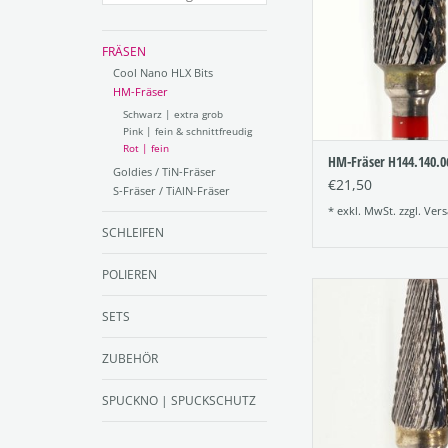
Größe: 060
ZUM WARENKORB HI
FRÄSEN
Cool Nano HLX Bits
HM-Fräser
Schwarz | extra grob
Pink | fein & schnittfreudig
Rot | fein
HM-Fräser H144.140.0
Goldies / TiN-Fräser
€21,50
S-Fräser / TiAlN-Fräser
* exkl. MwSt. zzgl.
Vers
SCHLEIFEN
POLIEREN
Hartmetall-Fräs
Kreuzverzahn
SETS
Figur:194
Verzahnung: 
ZUBEHÖR
Größe: 050
ZUM WARENKORB HI
SPUCKNO | SPUCKSCHUTZ