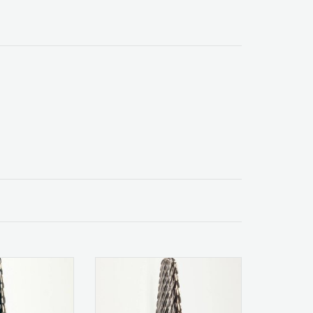
-Fräser mit
Hartmetall-Fräser mit
rzahnung
Kreuzverzahnung
r:194
Figur:194
ung: 140
Verzahnung: 140