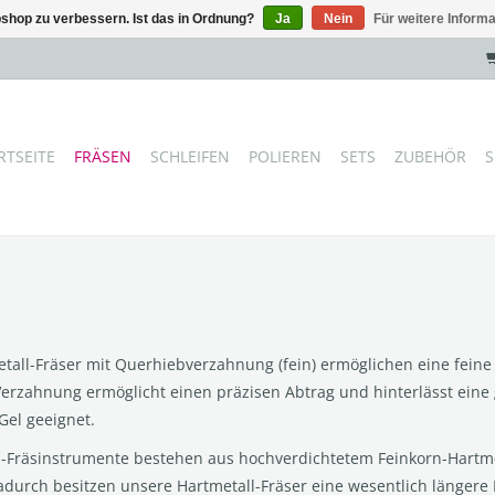
shop zu verbessern. Ist das in Ordnung?
Ja
Nein
Für weitere Inform
RTSEITE
FRÄSEN
SCHLEIFEN
POLIEREN
SETS
ZUBEHÖR
S
tall-Fräser mit Querhiebverzahnung (fein) ermöglichen eine fein
Verzahnung ermöglicht einen präzisen Abtrag und hinterlässt eine 
Gel geeignet.
l-Fräsinstrumente bestehen aus hochverdichtetem Feinkorn-Hartme
Dadurch besitzen unsere Hartmetall-Fräser eine wesentlich längere