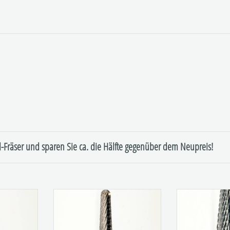
l-Fräser und sparen Sie ca. die Hälfte gegenüber dem Neupreis!
er mit
Hartmetall-Fräser mit
Hartmetall
ung
Kreuzverzahnung
Kreuzve
Figur:194
Figu
140
Verzahnung: 140
Verzahn