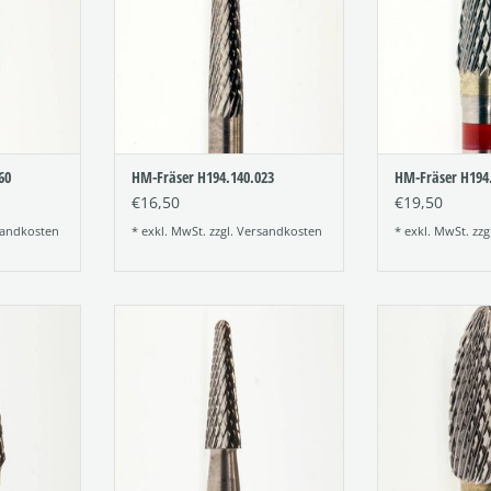
Größe: 023
Größ
NZUFÜGEN
ZUM WARENKORB HINZUFÜGEN
ZUM WARENKO
60
HM-Fräser H194.140.023
HM-Fräser H194
€16,50
€19,50
andkosten
* exkl. MwSt. zzgl.
Versandkosten
* exkl. MwSt. zzg
er mit
Hartmetall-Fräser mit
Hartmetall
ung
Kreuzverzahnung
Kreuzve
Figur: 198
Figu
140
Verzahnung: 140
Verzahn
Größe: 023
Größ
NZUFÜGEN
ZUM WARENKORB HINZUFÜGEN
ZUM WARENKO