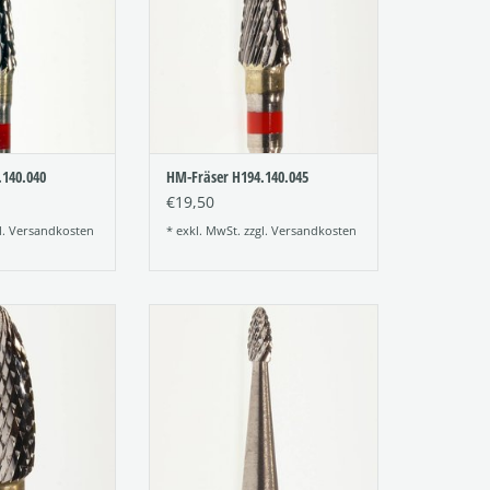
e: 040
Größe: 045
RB HINZUFÜGEN
ZUM WARENKORB HINZUFÜGEN
.140.040
HM-Fräser H194.140.045
€19,50
l.
Versandkosten
* exkl. MwSt. zzgl.
Versandkosten
-Fräser mit
Hartmetall-Fräser mit
rzahnung
Kreuzverzahnung
r:274
Figur: 277
ung: 140
Verzahnung: 140
e: 060
Größe: 014
RB HINZUFÜGEN
ZUM WARENKORB HINZUFÜGEN