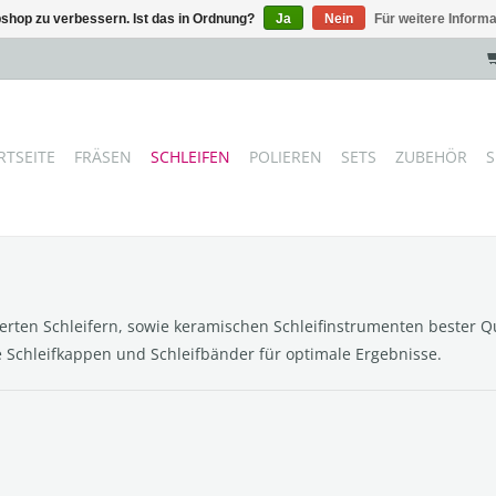
shop zu verbessern. Ist das in Ordnung?
Ja
Nein
Für weitere Inform
RTSEITE
FRÄSEN
SCHLEIFEN
POLIEREN
SETS
ZUBEHÖR
S
rten Schleifern, sowie keramischen Schleifinstrumenten bester Qu
Schleifkappen und Schleifbänder für optimale Ergebnisse.