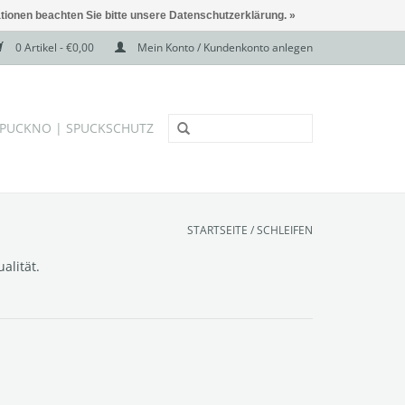
ationen beachten Sie bitte unsere Datenschutzerklärung. »
0 Artikel - €0,00
Mein Konto / Kundenkonto anlegen
PUCKNO | SPUCKSCHUTZ
STARTSEITE
/
SCHLEIFEN
alität.