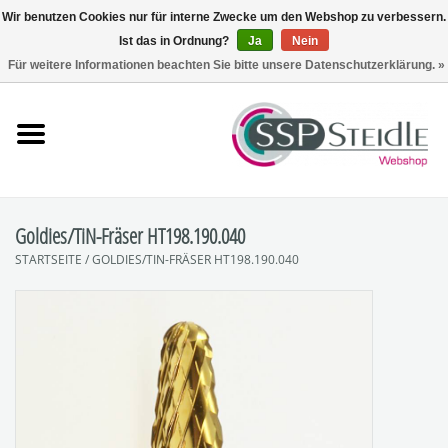
Wir benutzen Cookies nur für interne Zwecke um den Webshop zu verbessern.
Ist das in Ordnung?
Ja
Nein
0 Artikel - €0,00
Für weitere Informationen beachten Sie bitte unsere Datenschutzerklärung. »
Startseite
Fräsen
Schleifen
Goldies/TiN-Fräser HT198.190.040
STARTSEITE
/
GOLDIES/TIN-FRÄSER HT198.190.040
Polieren
Sets
Zubehör
SpuckNo | Spuckschutz