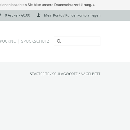
ationen beachten Sie bitte unsere Datenschutzerklärung. »
0 Artikel - €0,00
Mein Konto / Kundenkonto anlegen
PUCKNO | SPUCKSCHUTZ
STARTSEITE
/
SCHLAGWORTE
/
NAGELBETT