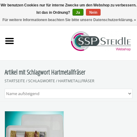
Wir benutzen Cookies nur für interne Zwecke um den Webshop zu verbessern.
Ist das in Ordnung?
Ja
Nein
0 Artikel - €0,00
Für weitere Informationen beachten Sie bitte unsere Datenschutzerklärung. »
Startseite
Fräsen
Schleifen
Artikel mit Schlagwort Hartmetallfräser
STARTSEITE
/
SCHLAGWORTE
/
HARTMETALLFRÄSER
Polieren
Sets
Zubehör
SpuckNo | Spuckschutz