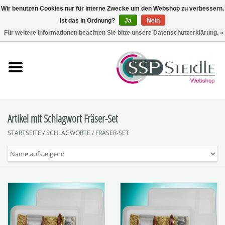
Wir benutzen Cookies nur für interne Zwecke um den Webshop zu verbessern.
Ist das in Ordnung?
Ja
Nein
0 Artikel - €0,00
Für weitere Informationen beachten Sie bitte unsere Datenschutzerklärung. »
Startseite
Fräsen
Schleifen
Artikel mit Schlagwort Fräser-Set
STARTSEITE
/
SCHLAGWORTE
/
FRÄSER-SET
Polieren
Sets
Zubehör
SpuckNo | Spuckschutz