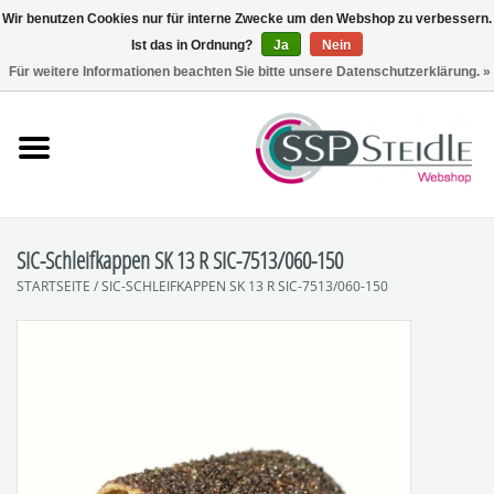
Wir benutzen Cookies nur für interne Zwecke um den Webshop zu verbessern.
Ist das in Ordnung?
Ja
Nein
0 Artikel - €0,00
Für weitere Informationen beachten Sie bitte unsere Datenschutzerklärung. »
Startseite
Fräsen
Schleifen
SIC-Schleifkappen SK 13 R SIC-7513/060-150
STARTSEITE
/
SIC-SCHLEIFKAPPEN SK 13 R SIC-7513/060-150
Polieren
Sets
Zubehör
SpuckNo | Spuckschutz