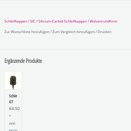
Schleifkappen
/
SIC
/
Silicium-Carbid-Schleifkappen
/
Walzenrundform
Zur Wunschliste hinzufügen
/
Zum Vergleich hinzufügen
/
Drucken
Ergänzende Produkte
Schleifkappenträger
GT
10R
€4,50
7515.10
*
exkl.
MwSt.