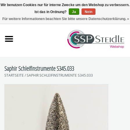
Wir benutzen Cookies nur für interne Zwecke um den Webshop zu verbessern.
Ist das in Ordnung?
Ja
Nein
0 Artikel - €0,00
Für weitere Informationen beachten Sie bitte unsere Datenschutzerklärung. »
Startseite
Fräsen
Schleifen
Saphir Schleifinstrumente S345.033
STARTSEITE
/
SAPHIR SCHLEIFINSTRUMENTE S345.033
Polieren
Sets
Zubehör
SpuckNo | Spuckschutz