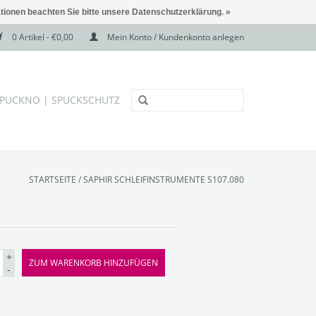
ationen beachten Sie bitte unsere Datenschutzerklärung. »
0 Artikel - €0,00
Mein Konto / Kundenkonto anlegen
PUCKNO | SPUCKSCHUTZ
STARTSEITE
/
SAPHIR SCHLEIFINSTRUMENTE S107.080
+
ZUM WARENKORB HINZUFÜGEN
-