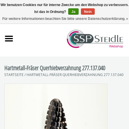
Wir benutzen Cookies nur für interne Zwecke um den Webshop zu verbessern.
Ist das in Ordnung?
Ja
Nein
0 Artikel - €0,00
Für weitere Informationen beachten Sie bitte unsere Datenschutzerklärung. »
Startseite
Fräsen
Schleifen
Hartmetall-Fräser Querhiebverzahnung 277.137.040
STARTSEITE
/
HARTMETALL-FRÄSER QUERHIEBVERZAHNUNG 277.137.040
Polieren
Sets
Zubehör
SpuckNo | Spuckschutz