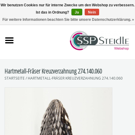
Wir benutzen Cookies nur für interne Zwecke um den Webshop zu verbessern.
Ist das in Ordnung?
Ja
Nein
0 Artikel - €0,00
Für weitere Informationen beachten Sie bitte unsere Datenschutzerklärung. »
Startseite
Fräsen
Schleifen
Hartmetall-Fräser Kreuzverzahnung 274.140.060
STARTSEITE
/
HARTMETALL-FRÄSER KREUZVERZAHNUNG 274.140.060
Polieren
Sets
Zubehör
SpuckNo | Spuckschutz