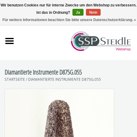
Wir benutzen Cookies nur für interne Zwecke um den Webshop zu verbessern.
Ist das in Ordnung?
Ja
Nein
0 Artikel - €0,00
Für weitere Informationen beachten Sie bitte unsere Datenschutzerklärung. »
Startseite
Fräsen
Schleifen
Diamantierte Instrumente D875G.055
STARTSEITE
/
DIAMANTIERTE INSTRUMENTE D875G.055
Polieren
Sets
Zubehör
SpuckNo | Spuckschutz