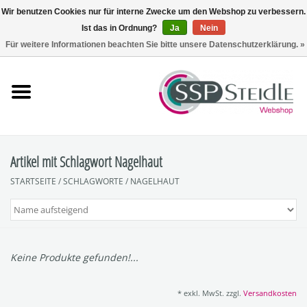
Wir benutzen Cookies nur für interne Zwecke um den Webshop zu verbessern.
Ist das in Ordnung?
Ja
Nein
0 Artikel - €0,00
Für weitere Informationen beachten Sie bitte unsere Datenschutzerklärung. »
Startseite
Fräsen
Schleifen
Artikel mit Schlagwort Nagelhaut
STARTSEITE
/
SCHLAGWORTE
/
NAGELHAUT
Polieren
Sets
Keine Produkte gefunden!...
Zubehör
* exkl. MwSt. zzgl.
Versandkosten
SpuckNo | Spuckschutz